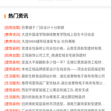
热门资讯
[招商加盟]
欣果铺子 门店设计十分新颖
[教育培训]
大连外国语学院继续教育学院线上招生今日信息
[教育培训]
大连MBA辅导班谁家专业-社科赛斯
[建筑装修]
官渡全包装修公司全包价格，云南至高新型建材有限公司
[招商加盟]
正规装饰公司工艺_南通宏域全宅装饰建材
[建筑装修]
梁溪大平层翻新多少钱一平？无锡亿莱居装饰工程材料有限公司
[建筑装修]
本地正规品牌居家设计在线咨询——顶派全铝高端定制
[生活服务]
最新生鲜食品网站价格：湖北省惠物电子商务有限公司
[生活服务]
推荐母婴用品厂家优缺点-湖北省惠物电子商务有限公司推荐
[建筑装修]
西安环保家装施工公寓自有施工队-居安天成
[生活服务]
国内轮胎批发平台哪里买-湖北腾冠畅直供
[建筑装修]
旧房焕新家庭装修吊顶造型，海南万赢饰家新型建筑材料有限公美化空间
[资源材料]
广州市区家装装修多少钱新房？精匠饰家环保整装方案