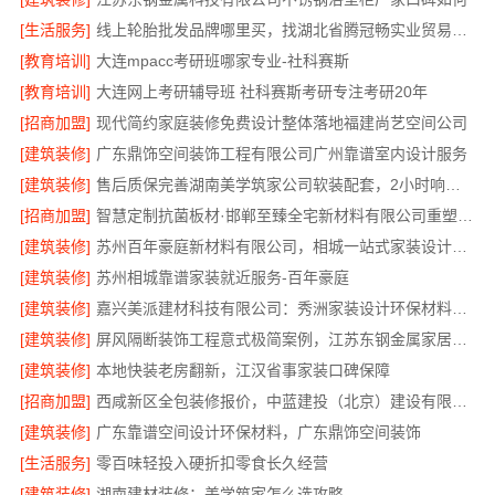
[生活服务]
线上轮胎批发品牌哪里买，找湖北省腾冠畅实业贸易有限公司
[教育培训]
大连mpacc考研班哪家专业-社科赛斯
[教育培训]
大连网上考研辅导班 社科赛斯考研专注考研20年
[招商加盟]
现代简约家庭装修免费设计整体落地福建尚艺空间公司
[建筑装修]
广东鼎饰空间装饰工程有限公司广州靠谱室内设计服务
[建筑装修]
售后质保完善湖南美学筑家公司软装配套，2小时响应更安心
[招商加盟]
智慧定制抗菌板材·邯郸至臻全宅新材料有限公司重塑家居新体验
[建筑装修]
苏州百年豪庭新材料有限公司，相城一站式家装设计多少钱拎包入住
[建筑装修]
苏州相城靠谱家装就近服务-百年豪庭
[建筑装修]
嘉兴美派建材科技有限公司：秀洲家装设计环保材料推荐
[建筑装修]
屏风隔断装饰工程意式极简案例，江苏东钢金属家居有限公司呈现
[建筑装修]
本地快装老房翻新，江汉省事家装口碑保障
[招商加盟]
西咸新区全包装修报价，中蓝建投（北京）建设有限公司武功分公司
[建筑装修]
广东靠谱空间设计环保材料，广东鼎饰空间装饰
[生活服务]
零百味轻投入硬折扣零食长久经营
[建筑装修]
湖南建材装修：美学筑家怎么选攻略