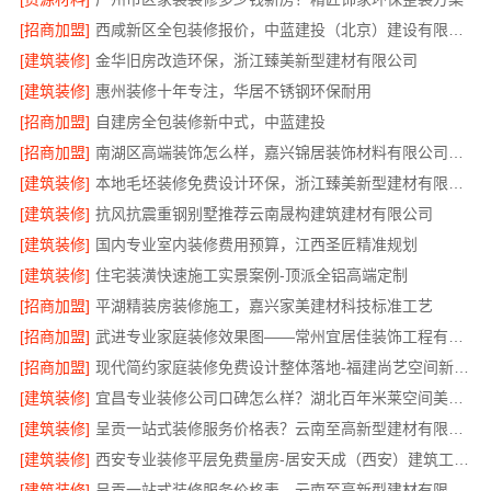
[招商加盟]
西咸新区全包装修报价，中蓝建投（北京）建设有限公司武功分公司透明
[建筑装修]
金华旧房改造环保，浙江臻美新型建材有限公司
[建筑装修]
惠州装修十年专注，华居不锈钢环保耐用
[招商加盟]
自建房全包装修新中式，中蓝建投
[招商加盟]
南湖区高端装饰怎么样，嘉兴锦居装饰材料有限公司环保材料可溯源
[建筑装修]
本地毛坯装修免费设计环保，浙江臻美新型建材有限公司绿色家装
[建筑装修]
抗风抗震重钢别墅推荐云南晟构建筑建材有限公司
[建筑装修]
国内专业室内装修费用预算，江西圣匠精准规划
[建筑装修]
住宅装潢快速施工实景案例-顶派全铝高端定制
[招商加盟]
平湖精装房装修施工，嘉兴家美建材科技标准工艺
[招商加盟]
武进专业家庭装修效果图——常州宜居佳装饰工程有限公司
[招商加盟]
现代简约家庭装修免费设计整体落地-福建尚艺空间新材料
[建筑装修]
宜昌专业装修公司口碑怎么样？湖北百年米莱空间美学装饰材料有限公司
[建筑装修]
呈贡一站式装修服务价格表？云南至高新型建材有限公司
[建筑装修]
西安专业装修平层免费量房-居安天成（西安）建筑工程有限责任公司
[建筑装修]
呈贡一站式装修服务价格表，云南至高新型建材有限公司