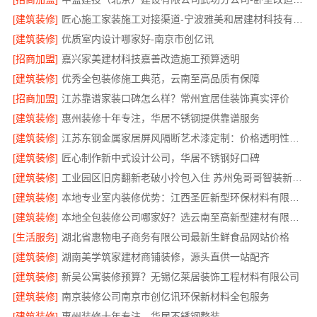
[建筑装修]
匠心施工家装施工对接渠道-宁波雅美和居建材科技有限公司
[建筑装修]
优质室内设计哪家好-南京市创亿讯
[招商加盟]
嘉兴家美建材科技嘉善改造施工预算透明
[建筑装修]
优秀全包装修施工典范，云南至高品质有保障
[招商加盟]
江苏靠谱家装口碑怎么样？常州宜居佳装饰真实评价
[建筑装修]
惠州装修十年专注，华居不锈钢提供靠谱服务
[建筑装修]
江苏东钢金属家居屏风隔断艺术漆定制：价格透明性价比优
[建筑装修]
匠心制作新中式设计公司，华居不锈钢好口碑
[建筑装修]
工业园区旧房翻新老破小拎包入住 苏州兔哥哥智装新材料有限公司
[建筑装修]
本地专业室内装修优势：江西圣匠新型环保材料有限公司的定制化服务
[建筑装修]
本地全包装修公司哪家好？选云南至高新型建材有限公司
[生活服务]
湖北省惠物电子商务有限公司最新生鲜食品网站价格
[建筑装修]
湖南美学筑家建材商铺装修，源头直供一站配齐
[建筑装修]
新吴公寓装修预算？无锡亿莱居装饰工程材料有限公司
[建筑装修]
南京装修公司南京市创亿讯环保新材料全包服务
[建筑装修]
惠州装修十年专注，华居不锈钢整装