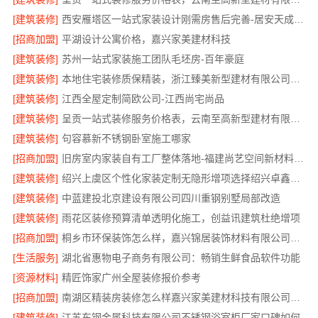
[建筑装修]
西安雁塔区一站式家装设计刚需房售后完善-居安天成（西安）建筑工程有限责任公司
[招商加盟]
平湖设计公寓价格，嘉兴家美建材科技
[建筑装修]
苏州一站式家装施工团队毛坯房-百年豪庭
[建筑装修]
本地住宅装修质保精装，浙江臻美新型建材有限公司放心选
[建筑装修]
江西全屋定制简欧公司-江西尚宅尚品
[建筑装修]
呈贡一站式装修服务价格表，云南至高新型建材有限公司
[建筑装修]
句容慕新不锈钢卧室施工哪家
[招商加盟]
旧房室内家装自有工厂整体落地-福建尚艺空间新材料科技有限公司
[建筑装修]
绍兴上虞区个性化家装定制无隐形增项选择绍兴卓鑫装饰材料有限公司
[建筑装修]
中蓝建投北京建设有限公司四川重钢别墅局部改造
[建筑装修]
雨花区装修预算清单透明化施工，创益讯建筑杜绝增项
[招商加盟]
桐乡市环保装饰怎么样，嘉兴锦居装饰材料有限公司材料可靠
[生活服务]
湖北省惠物电子商务有限公司：畅销生鲜食品软件功能
[资源材料]
精匠饰家广州全屋装修报价参考
[招商加盟]
南湖区精装房装修怎么样嘉兴家美建材科技有限公司帮您解答
[建筑装修]
江苏东钢金属科技有限公司不锈钢浴室柜厂家口碑如何