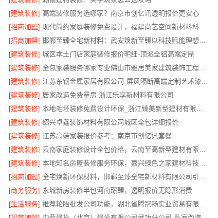
[建筑装修]
高端装修服务选哪家？南京市创亿讯透明报价更安心
[招商加盟]
现代简约家庭装修免费设计，福建尚艺空间新材料科技有限公司整体落地
[招商加盟]
邯郸至臻全宅新材料：武安焕新至臻以科技赋能理想人居
[建筑装修]
城区本土门店家庭装修报价明细-顶派全铝高端定制
[建筑装修]
全包家装服务哪家专业佛山市雅居美家建筑装饰工程有限公司
[建筑装修]
江苏东钢金属家居有限公司-屏风隔断高端定制艺术漆价格
[建筑装修]
居家改造免费量房 浙江乐享新材料有限公司
[建筑装修]
本地毛坯装修免费设计环保_浙江臻美新型建材有限公司绿色施工
[建筑装修]
绍兴卓鑫装饰材料有限公司城区全包详细报价
[建筑装修]
江苏高端家装报价参考：南京市创亿讯套餐
[建筑装修]
云南家庭装修设计全包价格，云南至高新型建材有限公司透明计价
[建筑装修]
本地知名房屋装修服务环保，嘉兴绿色之家建材科技有限公司
[招商加盟]
全宅焕新环保材料，邯郸至臻全宅新材料有限公司引领绿色装修
[商务服务]
永城新房装修半包河南璟臻，透明报价无隐形消费
[生活服务]
推荐轮胎批发公司功能，湖北省腾冠畅实业贸易有限公司全链路服务
[招商加盟]
中蓝建投（北京）建设有限公司武功分公司-卧室改造智能家居