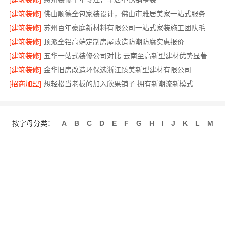
[建筑装修]
佛山顺德全包家装设计，佛山市雅居美家一站式服务
[建筑装修]
苏州百年豪庭新材料有限公司一站式家装施工团队毛坯房
[建筑装修]
顶派全铝高端定制房屋改造防潮防腐实惠报价
[建筑装修]
五华一站式装修公司对比 云南至高新型建材优势显著
[建筑装修]
金华旧房改造环保选浙江臻美新型建材有限公司
[招商加盟]
想轻松当老板的加入欣果铺子 拥有新潮流新模式
按字母分类：
A
B
C
D
E
F
G
H
I
J
K
L
M
N
O
P
Q
R
S
T
U
V
W
X
Y
Z
关于我们
联系我们
招商服务
使用协议
版权隐私
最近更新
网站地图
发布信息
免费注册