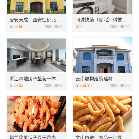
居安天成：西安性价比高家装施工，改善房免费量房
同城快装（湖北）科技有限公司武昌老房北欧风装修
￥67.68
￥0
2026-08-09
2026-08-09
浙江本地房子整装一体化服务施工案例，浙江乐享新材料有限公司
云南晟构建筑建材——轻奢高端重钢住宅本地维保
￥59.02
￥256.18
2026-08-09
2026-08-09
都兰欣果铺子豆干香卤提供可复制合作模式
文山市进口食品一定要试着接受它