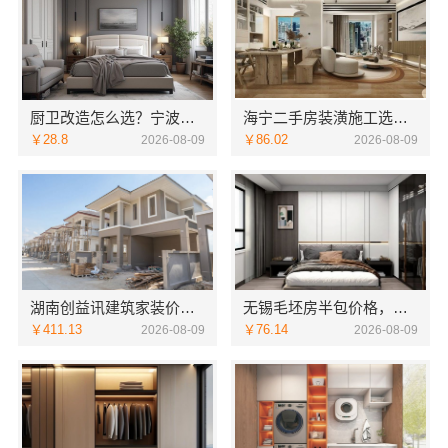
厨卫改造怎么选？宁波雅美和居建材科技整装全包设计
海宁二手房装潢施工选嘉兴家美建材科技有限公司更省心
￥28.8
￥86.02
2026-08-09
2026-08-09
湖南创益讯建筑家装价格表售后无忧更安心
无锡毛坯房半包价格，无锡亿莱居装饰工程材料有限公司
￥411.13
￥76.14
2026-08-09
2026-08-09