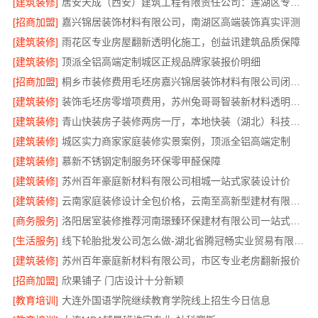
[建筑装修]
居安天成（西安）建筑工程有限责任公司：莲湖区专业家装平层
[招商加盟]
嘉兴锦居装饰材料有限公司，南湖区高端装饰真实评测
[建筑装修]
雨花区专业房屋翻新透明化施工，创益讯建筑品质保障
[建筑装修]
顶派全铝高端定制城区正规品牌家装报价明细
[招商加盟]
桐乡市装修费用毛坯房嘉兴锦居装饰材料有限公司闭口合同透明报价
[建筑装修]
装饰毛坯房零增项费用，苏州兔哥哥智装新材料透明预算无套路
[建筑装修]
青山快装房子装修两房一厅，本地快装（湖北）科技有限公司模块化高效施工
[建筑装修]
城区实力商家家庭装修实景案例，顶派全铝高端定制
[建筑装修]
慕新不锈钢定制服务环保零甲醛保障
[建筑装修]
苏州百年豪庭新材料有限公司相城一站式家装设计价
[建筑装修]
云南家庭装修设计全包价格，云南至高新型建材有限公司
[商务服务]
洛阳居室装修推荐河南璟臻环保建材有限公司一站式服务
[生活服务]
线下轮胎批发公司怎么做-湖北省腾冠畅实业贸易有限公司诚信合作
[建筑装修]
苏州百年豪庭新材料有限公司，市区专业老房翻新报价
[招商加盟]
欣果铺子 门店设计十分新颖
[教育培训]
大连外国语学院继续教育学院线上招生今日信息