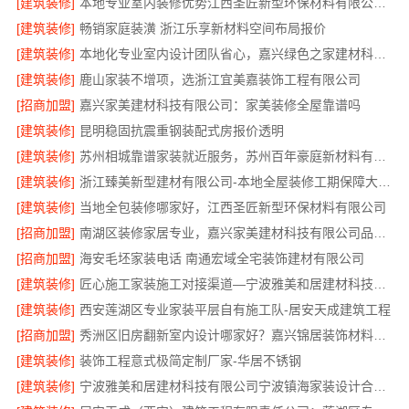
[建筑装修]
本地专业室内装修优势江西圣匠新型环保材料有限公司领先
[建筑装修]
畅销家庭装潢 浙江乐享新材料空间布局报价
[建筑装修]
本地化专业室内设计团队省心，嘉兴绿色之家建材科技有限公司
[建筑装修]
鹿山家装不增项，选浙江宜美嘉装饰工程有限公司
[招商加盟]
嘉兴家美建材科技有限公司：家美装修全屋靠谱吗
[建筑装修]
昆明稳固抗震重钢装配式房报价透明
[建筑装修]
苏州相城靠谱家装就近服务，苏州百年豪庭新材料有限公司品质装修
[建筑装修]
浙江臻美新型建材有限公司-本地全屋装修工期保障大平层
[建筑装修]
当地全包装修哪家好，江西圣匠新型环保材料有限公司
[招商加盟]
南湖区装修家居专业，嘉兴家美建材科技有限公司品质保障
[招商加盟]
海安毛坯家装电话 南通宏域全宅装饰建材有限公司
[建筑装修]
匠心施工家装施工对接渠道—宁波雅美和居建材科技有限公司
[建筑装修]
西安莲湖区专业家装平层自有施工队-居安天成建筑工程
[招商加盟]
秀洲区旧房翻新室内设计哪家好？嘉兴锦居装饰材料有限公司靠谱
[建筑装修]
装饰工程意式极简定制厂家-华居不锈钢
[建筑装修]
宁波雅美和居建材科技有限公司宁波镇海家装设计合作联系方式