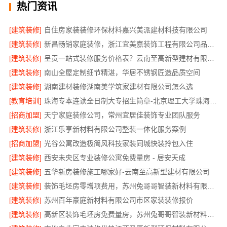
热门资讯
[建筑装修]
自住房家装装修环保材料嘉兴美派建材科技有限公司
[建筑装修]
新昌畅销家庭装修，浙江宜美嘉装饰工程有限公司品质保证
[建筑装修]
呈贡一站式装修服务价格表？云南至高新型建材有限公司
[建筑装修]
南山全屋定制细节精湛，华居不锈钢匠造品质空间
[建筑装修]
湖南建材装修湖南美学筑家建材有限公司怎么选
[教育培训]
珠海专本连读全日制大专招生简章-北京理工大学珠海学院继续教育学院
[招商加盟]
天宁家庭装修公司，常州宜居佳装饰专业团队服务
[建筑装修]
浙江乐享新材料有限公司整装一体化服务案例
[招商加盟]
光谷公寓改造极简风科技家装同城快装拎包入住
[建筑装修]
西安未央区专业装修公寓免费量房 - 居安天成
[建筑装修]
五华新房装修施工哪家好-云南至高新型建材有限公司
[建筑装修]
装饰毛坯房零增项费用，苏州兔哥哥智装新材料有限公司
[建筑装修]
苏州百年豪庭新材料有限公司市区家装装修报价
[建筑装修]
高新区装饰毛坯房免费量房，苏州兔哥哥智装新材料有限公司贴心前期服务