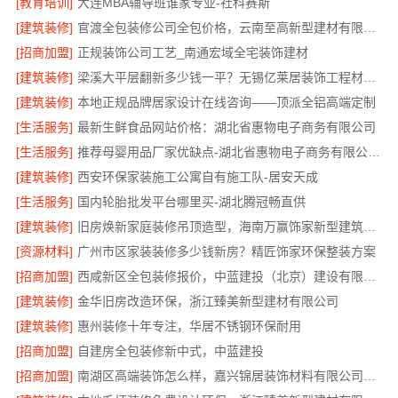
[教育培训]
大连MBA辅导班谁家专业-社科赛斯
[建筑装修]
官渡全包装修公司全包价格，云南至高新型建材有限公司
[招商加盟]
正规装饰公司工艺_南通宏域全宅装饰建材
[建筑装修]
梁溪大平层翻新多少钱一平？无锡亿莱居装饰工程材料有限公司
[建筑装修]
本地正规品牌居家设计在线咨询——顶派全铝高端定制
[生活服务]
最新生鲜食品网站价格：湖北省惠物电子商务有限公司
[生活服务]
推荐母婴用品厂家优缺点-湖北省惠物电子商务有限公司推荐
[建筑装修]
西安环保家装施工公寓自有施工队-居安天成
[生活服务]
国内轮胎批发平台哪里买-湖北腾冠畅直供
[建筑装修]
旧房焕新家庭装修吊顶造型，海南万赢饰家新型建筑材料有限公美化空间
[资源材料]
广州市区家装装修多少钱新房？精匠饰家环保整装方案
[招商加盟]
西咸新区全包装修报价，中蓝建投（北京）建设有限公司武功分公司透明
[建筑装修]
金华旧房改造环保，浙江臻美新型建材有限公司
[建筑装修]
惠州装修十年专注，华居不锈钢环保耐用
[招商加盟]
自建房全包装修新中式，中蓝建投
[招商加盟]
南湖区高端装饰怎么样，嘉兴锦居装饰材料有限公司环保材料可溯源