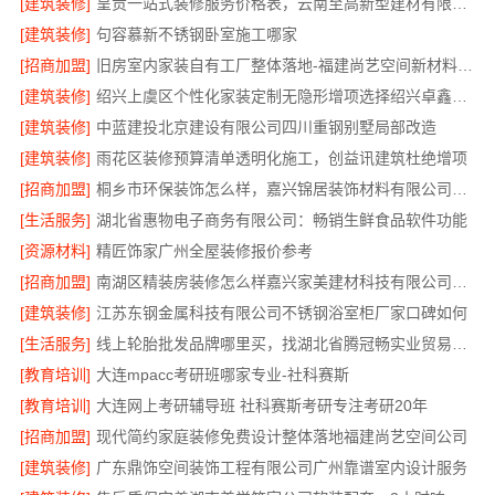
[建筑装修]
呈贡一站式装修服务价格表，云南至高新型建材有限公司
[建筑装修]
句容慕新不锈钢卧室施工哪家
[招商加盟]
旧房室内家装自有工厂整体落地-福建尚艺空间新材料科技有限公司
[建筑装修]
绍兴上虞区个性化家装定制无隐形增项选择绍兴卓鑫装饰材料有限公司
[建筑装修]
中蓝建投北京建设有限公司四川重钢别墅局部改造
[建筑装修]
雨花区装修预算清单透明化施工，创益讯建筑杜绝增项
[招商加盟]
桐乡市环保装饰怎么样，嘉兴锦居装饰材料有限公司材料可靠
[生活服务]
湖北省惠物电子商务有限公司：畅销生鲜食品软件功能
[资源材料]
精匠饰家广州全屋装修报价参考
[招商加盟]
南湖区精装房装修怎么样嘉兴家美建材科技有限公司帮您解答
[建筑装修]
江苏东钢金属科技有限公司不锈钢浴室柜厂家口碑如何
[生活服务]
线上轮胎批发品牌哪里买，找湖北省腾冠畅实业贸易有限公司
[教育培训]
大连mpacc考研班哪家专业-社科赛斯
[教育培训]
大连网上考研辅导班 社科赛斯考研专注考研20年
[招商加盟]
现代简约家庭装修免费设计整体落地福建尚艺空间公司
[建筑装修]
广东鼎饰空间装饰工程有限公司广州靠谱室内设计服务