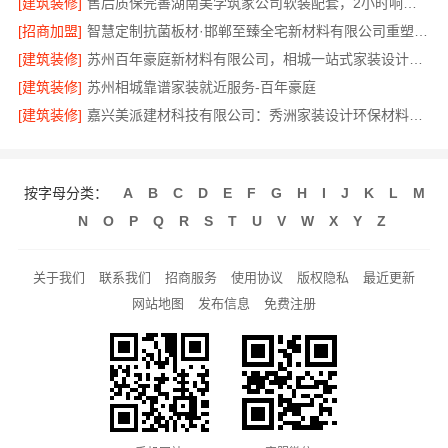
[建筑装修]
售后质保完善湖南美学筑家公司软装配套，2小时响应更安心
[招商加盟]
智慧定制抗菌板材·邯郸至臻全宅新材料有限公司重塑家居新体验
[建筑装修]
苏州百年豪庭新材料有限公司，相城一站式家装设计多少钱拎包入住
[建筑装修]
苏州相城靠谱家装就近服务-百年豪庭
[建筑装修]
嘉兴美派建材科技有限公司：秀洲家装设计环保材料推荐
按字母分类：
A
B
C
D
E
F
G
H
I
J
K
L
M
N
O
P
Q
R
S
T
U
V
W
X
Y
Z
关于我们
联系我们
招商服务
使用协议
版权隐私
最近更新
网站地图
发布信息
免费注册