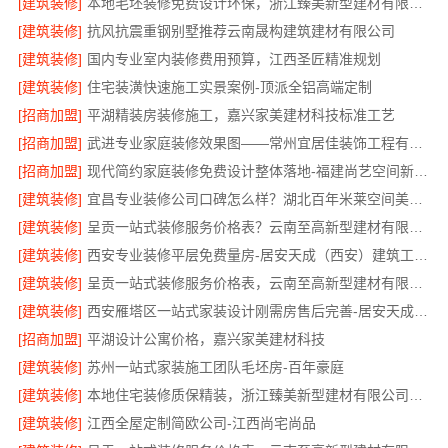
[建筑装修]
本地毛坯装修免费设计环保，浙江臻美新型建材有限公司绿色家装
[建筑装修]
抗风抗震重钢别墅推荐云南晟构建筑建材有限公司
[建筑装修]
国内专业室内装修费用预算，江西圣匠精准规划
[建筑装修]
住宅装潢快速施工实景案例-顶派全铝高端定制
[招商加盟]
平湖精装房装修施工，嘉兴家美建材科技标准工艺
[招商加盟]
武进专业家庭装修效果图——常州宜居佳装饰工程有限公司
[招商加盟]
现代简约家庭装修免费设计整体落地-福建尚艺空间新材料
[建筑装修]
宜昌专业装修公司口碑怎么样？湖北百年米莱空间美学装饰材料有限公司
[建筑装修]
呈贡一站式装修服务价格表？云南至高新型建材有限公司
[建筑装修]
西安专业装修平层免费量房-居安天成（西安）建筑工程有限责任公司
[建筑装修]
呈贡一站式装修服务价格表，云南至高新型建材有限公司
[建筑装修]
西安雁塔区一站式家装设计刚需房售后完善-居安天成（西安）建筑工程有限责任公司
[招商加盟]
平湖设计公寓价格，嘉兴家美建材科技
[建筑装修]
苏州一站式家装施工团队毛坯房-百年豪庭
[建筑装修]
本地住宅装修质保精装，浙江臻美新型建材有限公司放心选
[建筑装修]
江西全屋定制简欧公司-江西尚宅尚品